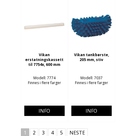
Vikan
Vikan tankbørste,
erstatningskassett
205 mm, stiv
til 7754x, 600 mm
Modell: 7774
Modell: 7037
Finnes i flere farger
Finnes i flere farger
INFO
INFO
1
2
3
4
5
NESTE