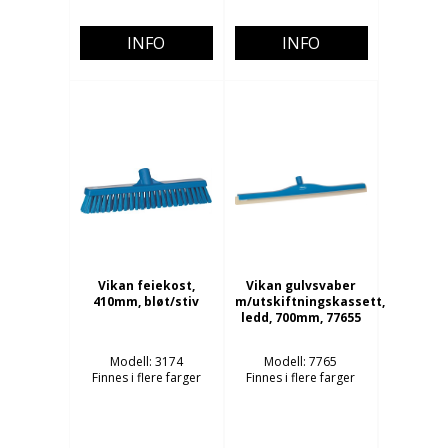
INFO
INFO
Vikan feiekost,
Vikan gulvsvaber
410mm, bløt/stiv
m/utskiftningskassett,
ledd, 700mm, 77655
Modell: 3174
Modell: 7765
Finnes i flere farger
Finnes i flere farger