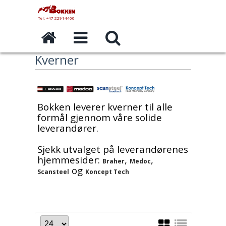
Tel: +47 22914400
Kverner
Bokken leverer kverner til alle
formål gjennom våre solide
leverandører.
Sjekk utvalget på leverandørenes
hjemmesider:
,
,
Braher
Medoc
og
Scansteel
Koncept Tech