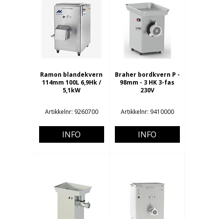
Ramon blandekvern
Braher bordkvern P -
114mm 100L 6,9Hk /
98mm - 3 HK 3-fas
5,1kW
230V
Artikkelnr: 9260700
Artikkelnr: 9410000
INFO
INFO