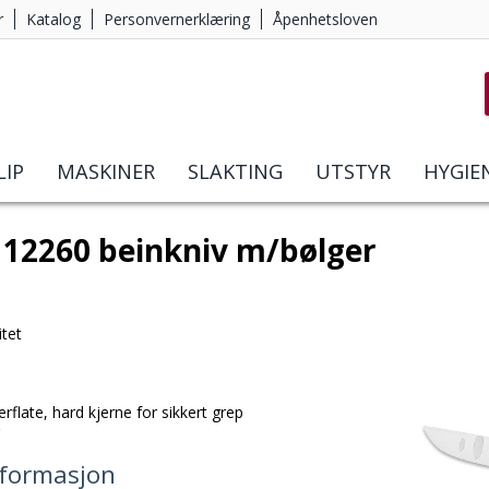
r
Katalog
Personvernerklæring
Åpenhetsloven
LIP
MASKINER
SLAKTING
UTSTYR
HYGIE
 12260 beinkniv m/bølger
itet
flate, hard kjerne for sikkert grep
formasjon