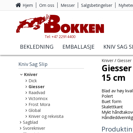
Hjem
Om oss
Messer
Salgsbetingelser
Nyhete
Tel: +47 22914400
BEKLEDNING
EMBALLASJE
KNIV SAG S
Kniver
/
Giesser
Kniv Sag Slip
Giesser
Kniver
15 cm
Dick
Giesser
Blad av høy kval
Raadvad
Polert
Victorinox
Buet form
Frost Mora
Skalettkant
Global
Mykt håndtakover
Kniver og rekvisita
Håndleddvennlig
Sagblad
Produktin
Svorekniver