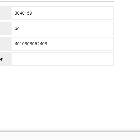
3040159
pc
4010303062403
on