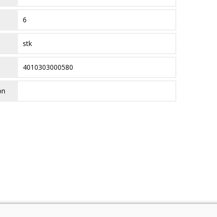
6
stk
4010303000580
on