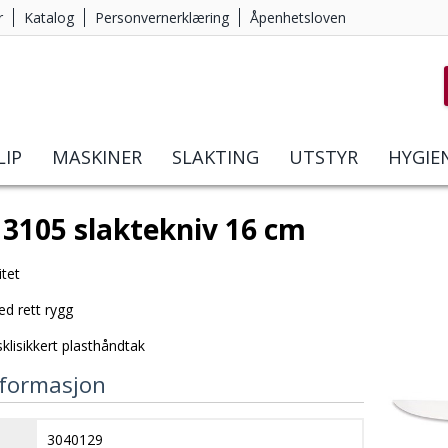
r
Katalog
Personvernerklæring
Åpenhetsloven
LIP
MASKINER
SLAKTING
UTSTYR
HYGIE
 3105 slaktekniv 16 cm
itet
ed rett rygg
lisikkert plasthåndtak
formasjon
3040129