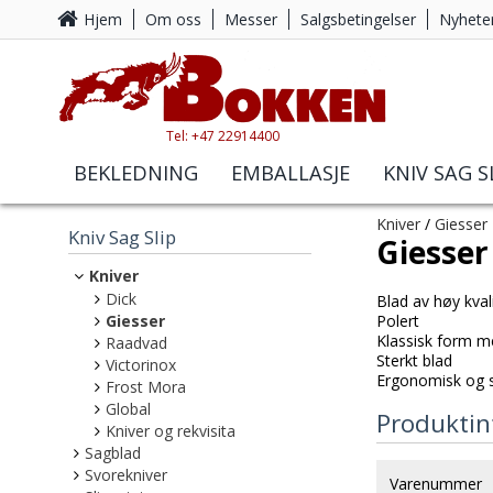
Hjem
Om oss
Messer
Salgsbetingelser
Nyhete
Tel: +47 22914400
BEKLEDNING
EMBALLASJE
KNIV SAG S
Kniver
/
Giesser
Kniv Sag Slip
Giesser
Kniver
Dick
Blad av høy kval
Giesser
Polert
Klassisk form m
Raadvad
Sterkt blad
Victorinox
Ergonomisk og sk
Frost Mora
Global
Produktin
Kniver og rekvisita
Sagblad
Svorekniver
Varenummer