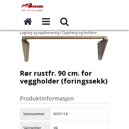
Tel: +47 22914400
Lagring og oppbevaring
/
Oppheng og holdere
Rør rustfr. 90 cm. for
veggholder (foringssekk)
Produktinformasjon
Varenummer
4101114
Salgsenhet
stk