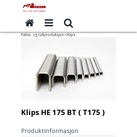
Tel: +47 22914400
Pølse- og rullproduksjon
/
Klips
Klips HE 175 BT ( T175 )
Produktinformasjon