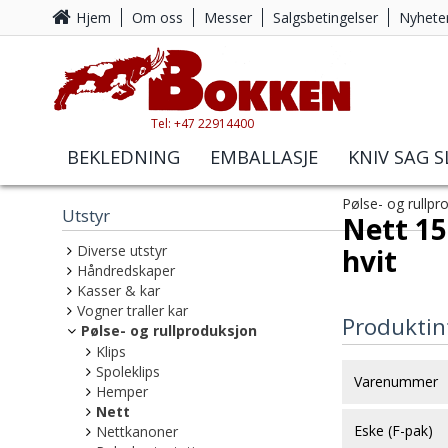
Hjem
Om oss
Messer
Salgsbetingelser
Nyhete
Tel: +47 22914400
BEKLEDNING
EMBALLASJE
KNIV SAG S
Pølse- og rullpr
Utstyr
Nett 15
Diverse utstyr
hvit
Håndredskaper
Kasser & kar
Vogner traller kar
Produktin
Pølse- og rullproduksjon
Klips
Spoleklips
Varenummer
Hemper
Nett
Eske (F-pak)
Nettkanoner