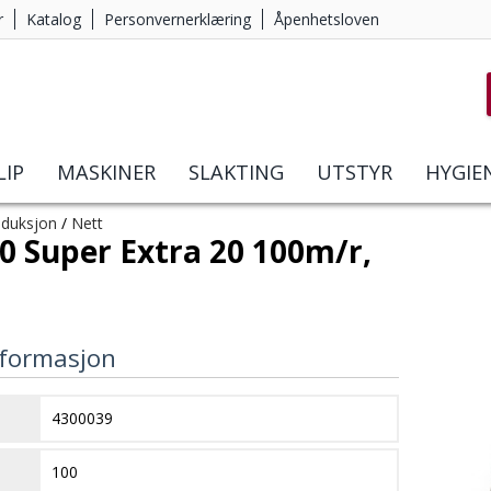
r
Katalog
Personvernerklæring
Åpenhetsloven
LIP
MASKINER
SLAKTING
UTSTYR
HYGIE
oduksjon
/
Nett
0 Super Extra 20 100m/r,
formasjon
4300039
100