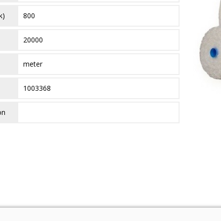
k)
800
20000
meter
1003368
on