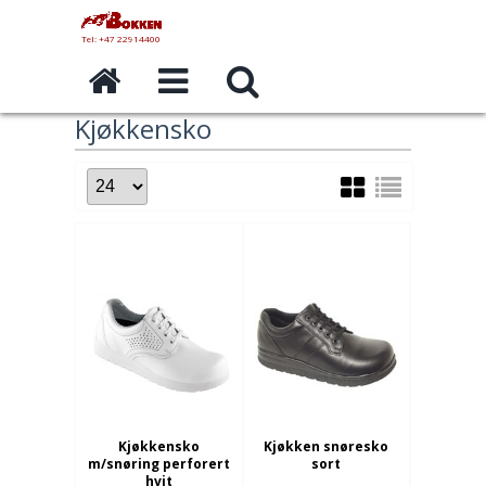
Tel: +47 22914400
Kjøkkensko
Kjøkkensko
Kjøkken snøresko
m/snøring perforert
sort
hvit