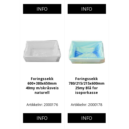
INFO
INFO
Foringssekk
Foringssekk
600+380x650mm
780/215/215x600mm
40my m/skråsveis
25my Blå for
naturell
isoporkasse
Artikkelnr: 2000176
Artikkelnr: 2000178
INFO
INFO