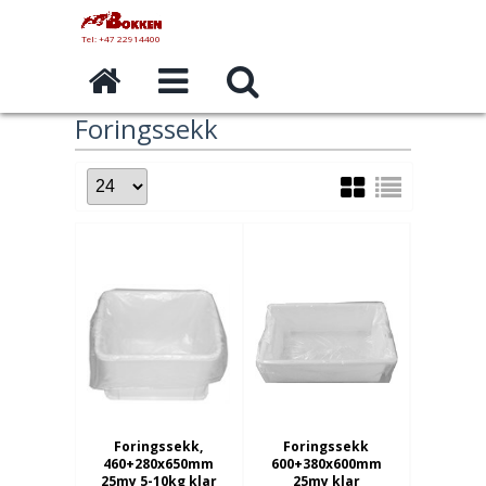
Tel: +47 22914400
Foringssekk
Foringssekk,
Foringssekk
460+280x650mm
600+380x600mm
25my 5-10kg klar
25my klar