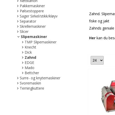
Nettkanon
Pakkemaskiner
Pølsestoppere
Zahnd. Slipemask
Sager Sirkel/stikk/kløyv
fiske og jakt
Separator
Skrellemaskiner
Zahnds geniale l
Slicer
Slipemaskiner
Her
kan du bes
TMP Slipemaskiner
Knecht
Dick
Zahnd
EDGE
Mado
Bettcher
Surre- og knytemaskiner
Svoremaskin
Terningkuttere