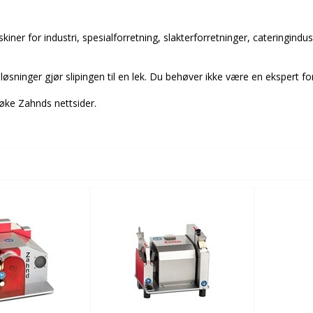
iner for industri, spesialforretning, slakterforretninger, cateringindu
øsninger gjør slipingen til en lek. Du behøver ikke være en ekspert for
øke Zahnds nettsider.