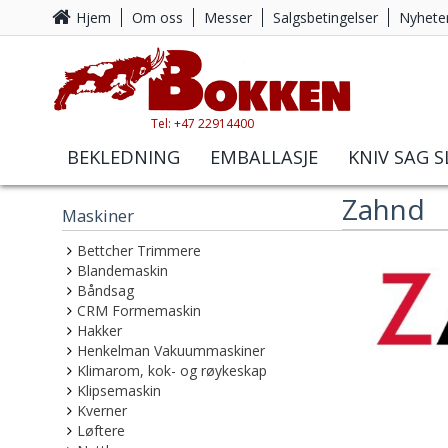
Hjem
Om oss
Messer
Salgsbetingelser
Nyhete
Tel: +47 22914400
BEKLEDNING
EMBALLASJE
KNIV SAG S
Zahnd
Maskiner
Bettcher Trimmere
Blandemaskin
Båndsag
CRM Formemaskin
Hakker
Henkelman Vakuummaskiner
Klimarom, kok- og røykeskap
Klipsemaskin
Kverner
Løftere