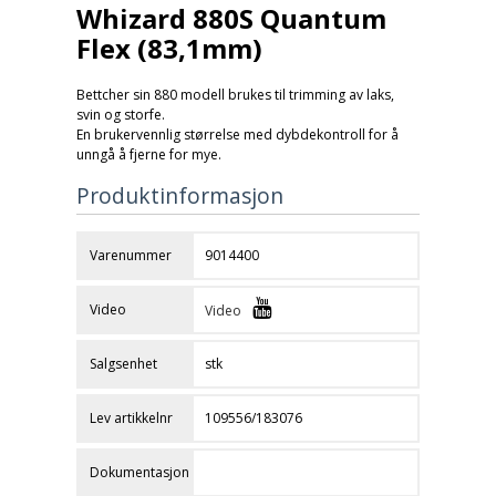
Whizard 880S Quantum
Flex (83,1mm)
Bettcher sin 880 modell brukes til trimming av laks,
svin og storfe.
En brukervennlig størrelse med dybdekontroll for å
unngå å fjerne for mye.
Produktinformasjon
Varenummer
9014400
Video
Video
Salgsenhet
stk
Lev artikkelnr
109556/183076
Dokumentasjon